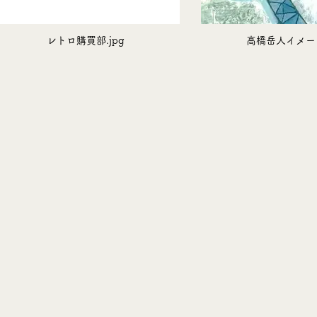
レトロ購買部.jpg
高橋岳人イメージ