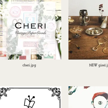
cheri.jpg
NEW gisel.