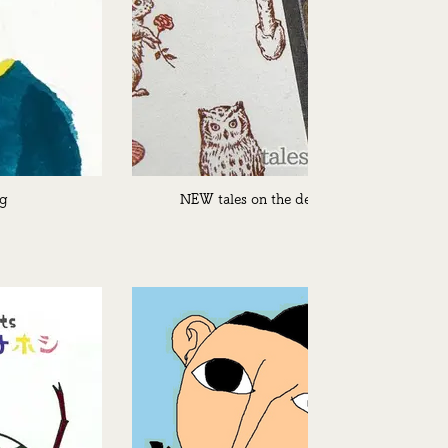
pg
NEW tales on the desk.jpg