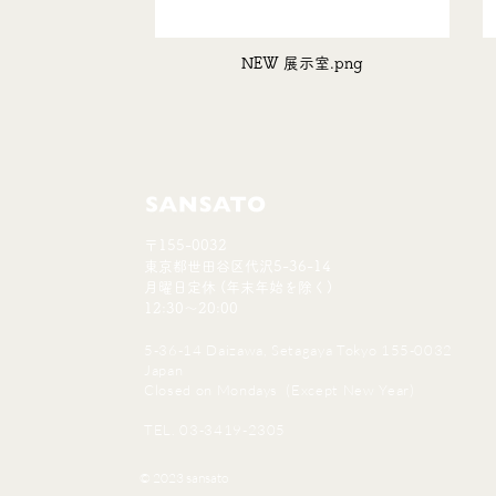
NEW 展示室.png
〒155-0032
東京都世田谷区代沢5-36-14
月曜日定休 (年末年始を除く)
12:30〜20:00
5-36-14 Daizawa, Setagaya Tokyo 155-0032
Japan
Closed on Mondays (Except New Year)
TEL. 03-3419-2305
© 2023 sansato