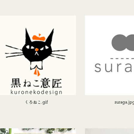
くろねこ.gif
suraga.jp