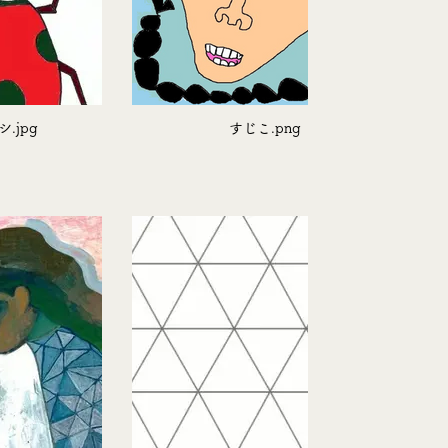
.jpg
すじこ.png