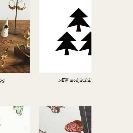
jpg
NEW morijirushi.png