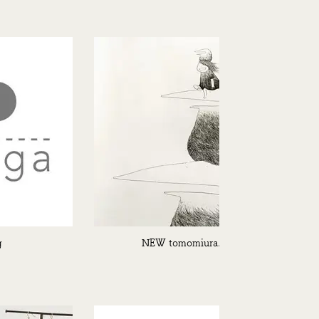
g
NEW tomomiura.jpg