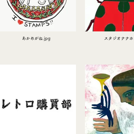
あかめがね.jpg
スタジオナナホシ