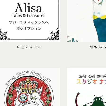
NEW alisa .png
NEW su.j