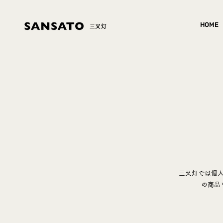
HOME
​三叉灯
三叉灯では個
の商品