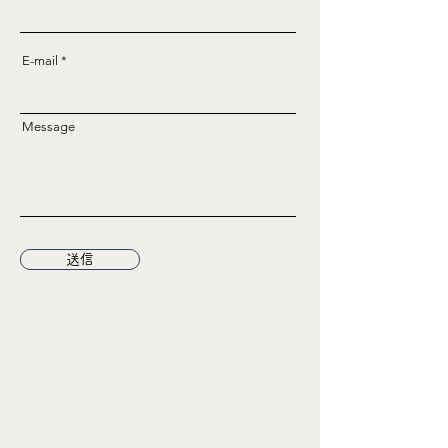
E-mail
Message
送信