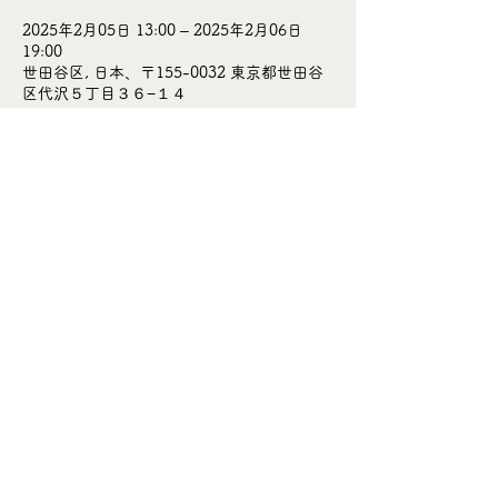
2025年2月05日 13:00 – 2025年2月06日
19:00
世田谷区, 日本、〒155-0032 東京都世田谷
区代沢５丁目３６−１４
〒155-0032
東京都世田谷区代沢5-36-14
月曜日定休 (年末年始を除く)
12:30〜20:00
5-36-14 Daizawa, Setagaya Tokyo
155-0032
Japan
Closed on Mondays (Except New Year)
TEL.
03-3419-2305
© 2023 sansato