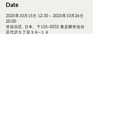
Date
2025年10月15日 12:30 – 2025年10月26日
20:00
世田谷区, 日本、〒155-0032 東京都世田谷
区代沢５丁目３６−１４
〒155-0032
東京都世田谷区代沢5-36-14
月曜日定休 (年末年始を除く)
12:30〜20:00
5-36-14 Daizawa, Setagaya Tokyo
155-0032
Japan
Closed on Mondays (Except New Year)
TEL.
03-3419-2305