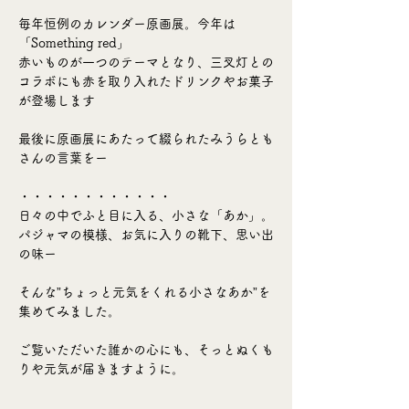
毎年恒例のカレンダー原画展。今年は
「Something red」
赤いものが一つのテーマとなり、三叉灯との
コラボにも赤を取り入れたドリンクやお菓子
が登場します
最後に原画展にあたって綴られたみうらとも
さんの言葉をー
・・・・・・・・・・・・
日々の中でふと目に入る、小さな「あか」。
パジャマの模様、お気に入りの靴下、思い出
の味ー
そんな”ちょっと元気をくれる小さなあか”を
集めてみました。
ご覧いただいた誰かの心にも、そっとぬくも
りや元気が届きますように。