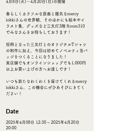
4月8日(火)〜4月20日(日)の開催
春らしくカラフルな原画と陽気なmercy
lokkiさんの世界観、そのほかにも絵本やイ
ラスト集、グッズなど三叉灯3階 Room310
でみなさんをお待ちしております！
恒例となった三叉灯とのオリジナルTシャツ
の制作に加え、今回は初めてノベルティ缶バ
ッジをつくることになりました！
実店舗でもオンラインショップでも1,000円
以上お買い上げの方へお渡しです！
いつも新たなわくわくを届けてくれるmercy
lokkiさん、この機会にぜひあそびにきてく
ださい！
Date
2025年4月08日 12:30 – 2025年4月20日
20:00